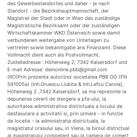
des Gewerbestandortes und daher - je nach
Standort - die Bezirkshauptmannschaft, der
Magistrat der Stadt oder in Wien das zuständige
Magistratische Bezirksamt oder der zuständigen
Wirtschaftskammer WKO Österreich sowie damit
verbundenen weitergabe von Unterlagen zu
vertreten sowie bekanntgabe ans Finanzamt. Diese
Vollmacht dient auch als Postvollmacht,
Zustelladresse : Höhenweg 2, 7342 Kaisersdorf und
E-mail Adresse: deinonline.pbb@gmail.com
(RO)Prin prezenta autorizez societatea PBB OG (FN
591005a) (Inh.Gruescu Liubita & Inh.Lefcu Carola),
Höhenweg 2 ,7342 Kaisersdorf, sa ma reprezinte la
depunerea cererii de stergere a pfa-ului, la
autoritatea administrativa districtuala a locului de
desfasurare a activitatii si, prin urmare - in funcție
de locatie - la administratia districtuala, la
magistratul orasului sau, in Viena, la biroul districtual
al magistratului competent sau la camera de comert