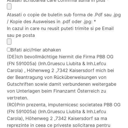
Atasati scrisoarea care confirma suma in plus
*
Atasati o copie de buletin sub forma de .Pdf sau .jpg
/ Kopie des Ausweises in .pdf oder .jpg:
*
In cazul in care nu reusit puteti trimite si pe Email
sau pe posta
Bifati aici/Hier abhaken
(DE)Ich bevollmächtige hiermit die Firma PBB OG
(FN 591005a) (Inh.Gruescu Liubita & Inh.Lefcu
Carola) , Höhenweg 2 ,7342 Kaisersdorf mich bei
der Beantragung von Rücküberweisungen von
Gutschriften sowie damit verbundenen weitergabe
von Unterlagen beim Finanzamt Österreich zu
vertreten.
(RO)Prin prezenta, imputernicesc societatea PBB OG
(FN 591005a) (Inh.Gruescu Liubita & Inh.Lefcu
Carola), Höhenweg 2 ,7342 Kaisersdorf sa ma
reprezinte in ceea ce priveste solicitarea pentru